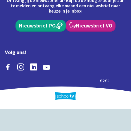
Ontvang jij de nieuwsbrief al? Blijf op de hoogte door je aan
te melden en ontvang elke maand een nieuwsbrief naar
keuze in je inbox!
Nieuwsbrief PO
Nieuwsbrief VO
Volg ons!
Extra's
Schooltv biedt meer
Quiz
Schoolplaat
Tijd