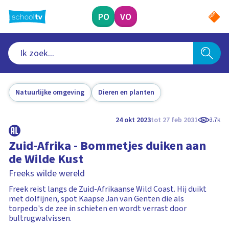
Ga
naar
PO
VO
hoofdinhoud
Natuurlijke omgeving
Dieren en planten
24 okt 2023
tot 27 feb 2031
3.7k
Zuid-Afrika - Bommetjes duiken aan
de Wilde Kust
Freeks wilde wereld
Freek reist langs de Zuid-Afrikaanse Wild Coast. Hij duikt
met dolfijnen, spot Kaapse Jan van Genten die als
torpedo's de zee in schieten en wordt verrast door
bultrugwalvissen.