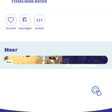
Freeks wilde wereld
favoriet
toevoegen
embed
Meer
Ecosystemen
Interactieve
schoolplaat over de
Veluwe
Schoolplaat