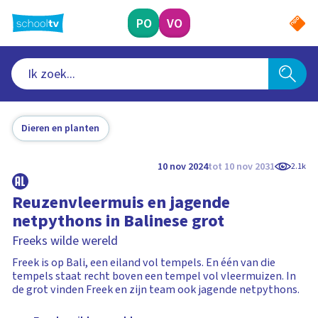
Ga
naar
PO
VO
hoofdinhoud
Dieren en planten
10 nov 2024
tot 10 nov 2031
2.1k
Reuzenvleermuis en jagende
netpythons in Balinese grot
Freeks wilde wereld
Freek is op Bali, een eiland vol tempels. En één van die
tempels staat recht boven een tempel vol vleermuizen. In
de grot vinden Freek en zijn team ook jagende netpythons.