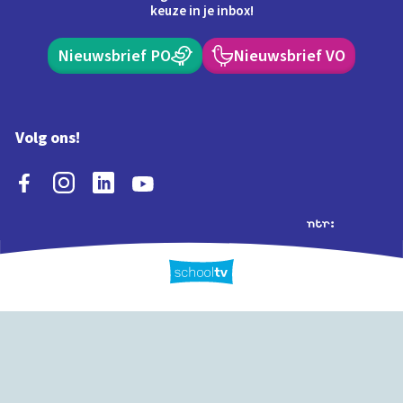
keuze in je inbox!
Nieuwsbrief PO
Nieuwsbrief VO
Volg ons!
Extra's
Schooltv biedt meer
Quiz
Schoolplaat
Tijd
dan video's! Ontdek
onze extra inhoud: