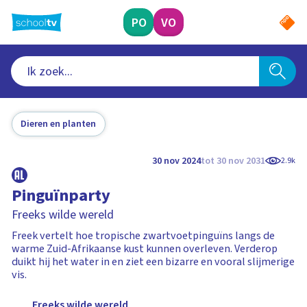
Ga
naar
PO
VO
hoofdinhoud
Dieren en planten
30 nov 2024
tot 30 nov 2031
2.9k
Pinguïnparty
Freeks wilde wereld
Freek vertelt hoe tropische zwartvoetpinguïns langs de
warme Zuid-Afrikaanse kust kunnen overleven. Verderop
duikt hij het water in en ziet een bizarre en vooral slijmerige
vis.
Freeks wilde wereld