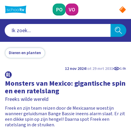
Ga
naar
PO
VO
hoofdinhoud
Dieren en planten
12 nov 2024
tot 29 mrt 2031
1.6k
Monsters van Mexico: gigantische spin
en een ratelslang
Freeks wilde wereld
Freek en zijn team reizen door de Mexicaanse woestijn
wanneer geluidsman Bange Bassie ineens alarm slaat. Er zit
een dikke spin op zijn hengel! Daarna spot Freek een
ratelslang in de struiken.