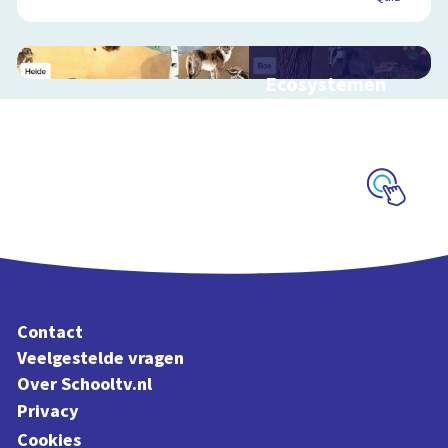
Ecosystemen
Interactieve
schoolplaat over de
Veluwe
Schoolplaat
Contact
Veelgestelde vragen
Over Schooltv.nl
Privacy
Cookies