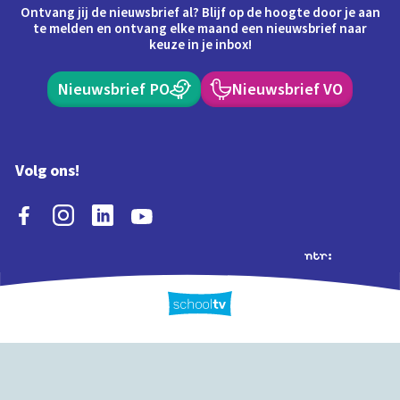
Ontvang jij de nieuwsbrief al? Blijf op de hoogte door je aan
te melden en ontvang elke maand een nieuwsbrief naar
keuze in je inbox!
Nieuwsbrief PO
Nieuwsbrief VO
Volg ons!
Extra's
Schooltv biedt meer
Quiz
Schoolplaat
Tijd