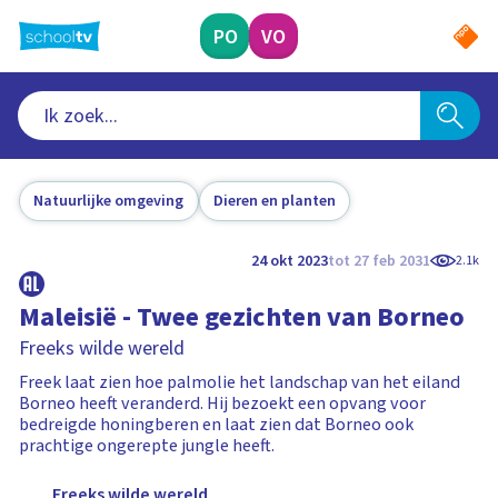
Ga
naar
PO
VO
hoofdinhoud
Natuurlijke omgeving
Dieren en planten
24 okt 2023
tot 27 feb 2031
2.1k
Maleisië - Twee gezichten van Borneo
Freeks wilde wereld
Freek laat zien hoe palmolie het landschap van het eiland
Borneo heeft veranderd. Hij bezoekt een opvang voor
bedreigde honingberen en laat zien dat Borneo ook
prachtige ongerepte jungle heeft.
Freeks wilde wereld