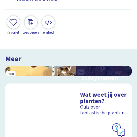
favoriet
toevoegen
embed
Meer
Ecosystemen
Interactieve
schoolplaat over de
Wat weet jij over
Veluwe
planten?
Quiz over
fantastische planten
Schoolplaat