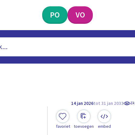
PO
VO
1k
14 jan 2026
tot 31 jan 2033
favoriet
toevoegen
embed