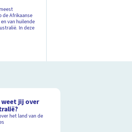
 meest
p de Afrikaanse
 en van huilende
stralië. In deze
weet jij over
ralië?
over het land van de
es