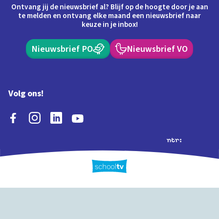
Ontvang jij de nieuwsbrief al? Blijf op de hoogte door je aan
te melden en ontvang elke maand een nieuwsbrief naar
keuze in je inbox!
Nieuwsbrief PO
Nieuwsbrief VO
Volg ons!
Extra's
Schooltv biedt meer
Quiz
Schoolplaat
Tijd