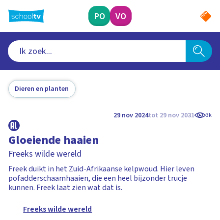
Ga
naar
PO
VO
hoofdinhoud
Dieren en planten
29 nov 2024
tot 29 nov 2031
3k
Gloeiende haaien
Freeks wilde wereld
Freek duikt in het Zuid-Afrikaanse kelpwoud. Hier leven
pofadderschaamhaaien, die een heel bijzonder trucje
kunnen. Freek laat zien wat dat is.
Freeks wilde wereld