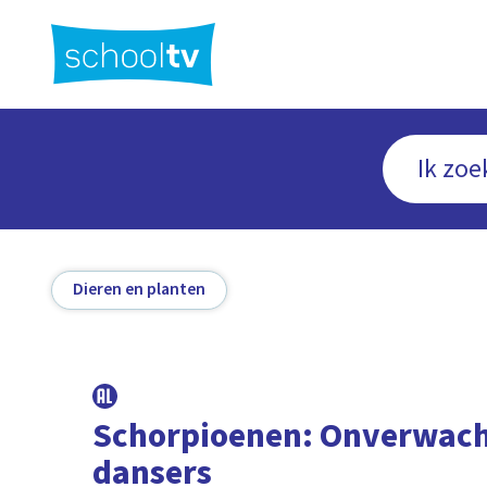
Ga
naar
hoofdinhoud
Dieren en planten
Schorpioenen: Onverwac
dansers