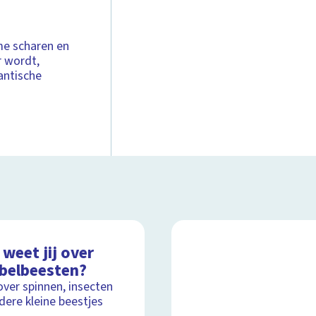
me scharen en
r wordt,
antische
weet jij over
ebelbeesten?
over spinnen, insecten
dere kleine beestjes