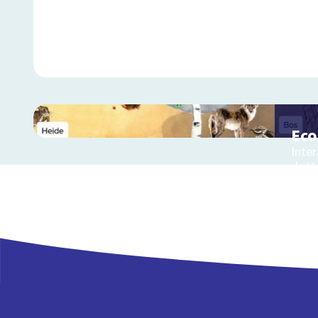
Ec
Inter
de V