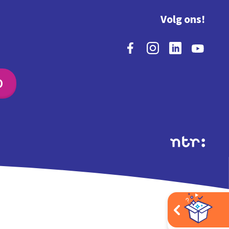
Volg ons!
O
Extra's