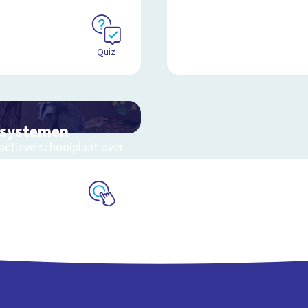
Quiz
osystemen
actieve schoolplaat over
eluwe
Schoolplaat