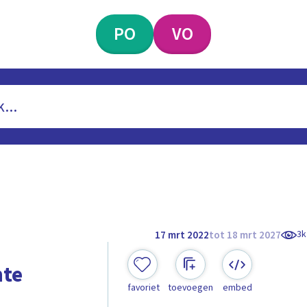
PO
VO
3k
17 mrt 2022
tot 18 mrt 2027
hte
favoriet
toevoegen
embed