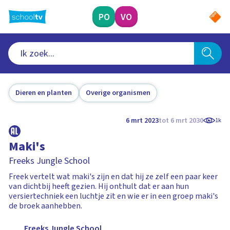
Ga
naar
PO
VO
hoofdinhoud
Dieren en planten
Overige organismen
6 mrt 2023
tot 6 mrt 2030
1k
Maki's
Freeks Jungle School
Freek vertelt wat maki's zijn en dat hij ze zelf een paar keer
van dichtbij heeft gezien. Hij onthult dat er aan hun
versiertechniek een luchtje zit en wie er in een groep maki's
de broek aanhebben.
Freeks Jungle School