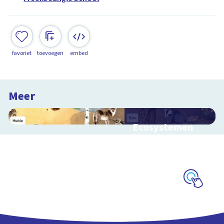
favoriet
toevoegen
embed
Meer
Ecosystemen
Interactieve
schoolplaat over de
Veluwe
Schoolplaat