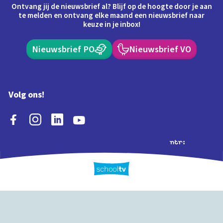
Ontvang jij de nieuwsbrief al? Blijf op de hoogte door je aan
te melden en ontvang elke maand een nieuwsbrief naar
keuze in je inbox!
Nieuwsbrief PO
Nieuwsbrief VO
Volg ons!
Extra's
Schooltv biedt meer
Quiz
Schoolplaat
Tijd