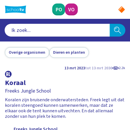
Ga
naar
PO
VO
hoofdinhoud
Overige organismen
Dieren en planten
13 mrt 2023
tot 13 mrt 2030
2.2k
Koraal
Freeks Jungle School
Koralen zijn bruisende onderwatersteden. Freek legt uit dat
koralen steengoed kunnen samenwerken, maar dat ze
elkaar ook de tent kunnen uitvechten. En dat allemaal
zonder van hun plek te komen.
Freeks Jungle School