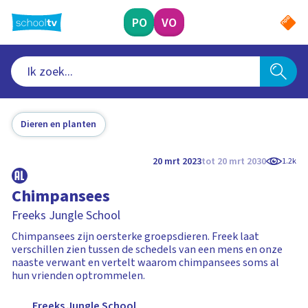
Ga
naar
PO
VO
hoofdinhoud
Dieren en planten
20 mrt 2023
tot 20 mrt 2030
1.2k
Chimpansees
Freeks Jungle School
Chimpansees zijn oersterke groepsdieren. Freek laat
verschillen zien tussen de schedels van een mens en onze
naaste verwant en vertelt waarom chimpansees soms al
hun vrienden optrommelen.
Freeks Jungle School