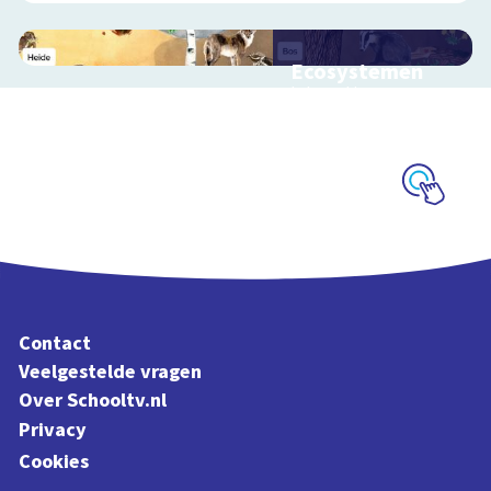
Ecosystemen
Interactieve
schoolplaat over de
Veluwe
Schoolplaat
Contact
Veelgestelde vragen
Over Schooltv.nl
Privacy
Cookies