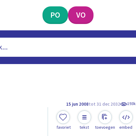
PO
VO
193k
15 jun 2008
tot 31 dec 2032
favoriet
tekst
toevoegen
embed