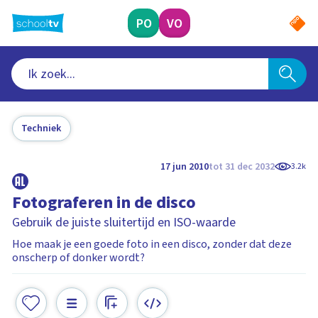
Ga
naar
PO
VO
hoofdinhoud
Techniek
17 jun 2010
tot 31 dec 2032
3.2k
Fotograferen in de disco
Gebruik de juiste sluitertijd en ISO-waarde
Hoe maak je een goede foto in een disco, zonder dat deze
onscherp of donker wordt?