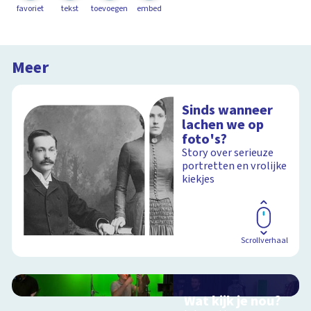
favoriet
tekst
toevoegen
embed
Meer
Sinds wanneer
lachen we op
foto's?
Story over serieuze
portretten en vrolijke
kiekjes
Scrollverhaal
Wat kijk je nou?