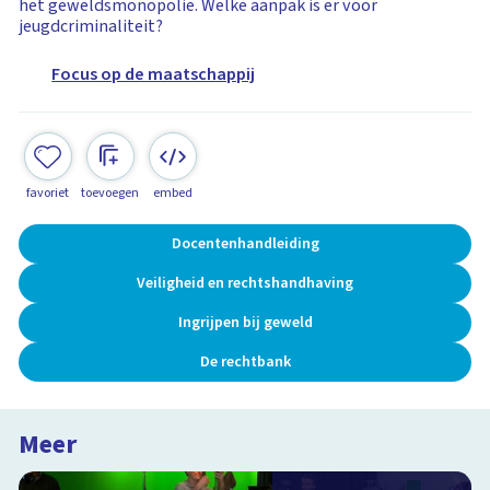
het geweldsmonopolie. Welke aanpak is er voor
jeugdcriminaliteit?
Focus op de maatschappij
favoriet
toevoegen
embed
Docentenhandleiding
Veiligheid en rechtshandhaving
Ingrijpen bij geweld
De rechtbank
Meer