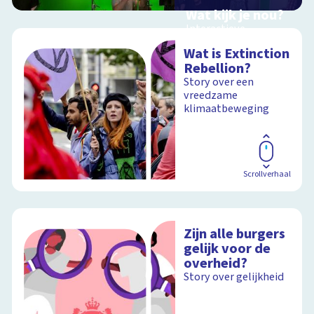
Wat kijk je nou?
Interactieve
schoolplaat over film
Wat is Extinction
en video
Rebellion?
Story over een
vreedzame
klimaatbeweging
Schoolplaat
Scrollverhaal
Zijn alle burgers
gelijk voor de
overheid?
Story over gelijkheid