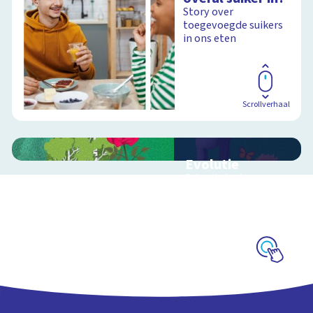
Story over
toegevoegde suikers
in ons eten
Scrollverhaal
Evolutie
Schoolplaat over
evolutie, ordening en
geologische
tijdschaal
Schoolplaat