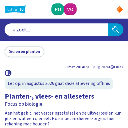
Ga
naar
PO
VO
hoofdinhoud
Dieren en planten
30 mrt 2014
tot 9 aug 2026
18.4k
Let op: in augustus 2026 gaat deze aflevering offline.
Planten-, vlees- en alleseters
Focus op biologie
Aan het gebit, het verteringsstelsel en de uitwerpselen kun
je zien wat een dier eet. Hoe moeten dierverzorgers hier
rekening mee houden?