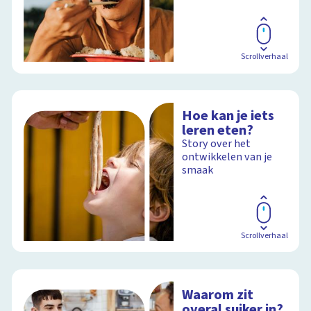
Scrollverhaal
Hoe kan je iets
leren eten?
Story over het
ontwikkelen van je
smaak
Scrollverhaal
Waarom zit
overal suiker in?