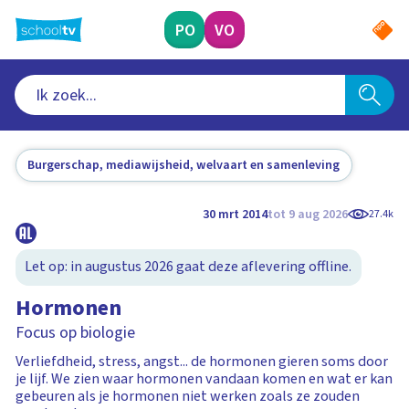
Ga
naar
PO
VO
hoofdinhoud
Burgerschap, mediawijsheid, welvaart en samenleving
30 mrt 2014
tot 9 aug 2026
27.4k
Let op: in augustus 2026 gaat deze aflevering offline.
Hormonen
Focus op biologie
Verliefdheid, stress, angst... de hormonen gieren soms door
je lijf. We zien waar hormonen vandaan komen en wat er kan
gebeuren als je hormonen niet werken zoals ze zouden