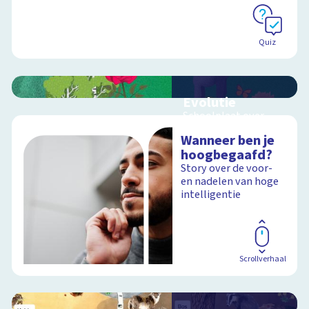
Quiz
Evolutie
Schoolplaat over
evolutie, ordening en
Wanneer ben je
geologische
hoogbegaafd?
tijdschaal
Story over de voor-
en nadelen van hoge
intelligentie
Schoolplaat
Scrollverhaal