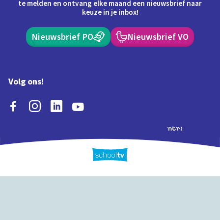
te melden en ontvang elke maand een nieuwsbrief naar
keuze in je inbox!
Nieuwsbrief PO
Nieuwsbrief VO
Volg ons!
Extra's
Schooltv biedt meer
Quiz
Schoolplaat
Tijd
dan video's! Ontdek