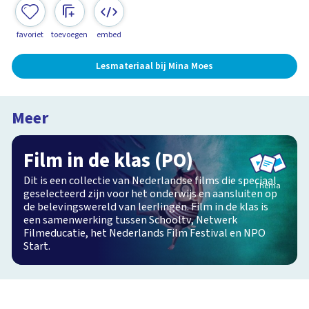
favoriet
toevoegen
embed
Lesmateriaal bij Mina Moes
Meer
Film in de klas (PO)
Dit is een collectie van Nederlandse films die speciaal
Thema
geselecteerd zijn voor het onderwijs en aansluiten op
de belevingswereld van leerlingen. Film in de klas is
een samenwerking tussen Schooltv, Netwerk
Filmeducatie, het Nederlands Film Festival en NPO
Start.