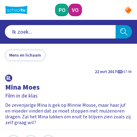
Ga
naar
PO
VO
hoofdinhoud
Mens en lichaam
22 mrt 2017
17.6k
Mina Moes
Film in de klas
De zevenjarige Mina is gek op Minnie Mouse, maar haar juf
en moeder vinden dat ze moet stoppen met muizenoren
dragen. Zal het Mina lukken om eruit te blijven zien zoals zij
zelf graag wil?