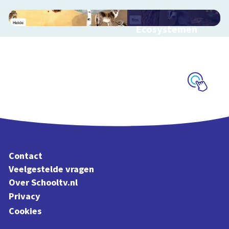
Ecosystemen
Interactieve
schoolplaat over de
Veluwe
Schoolplaat
Contact
Veelgestelde vragen
Over Schooltv.nl
Privacy
Cookies