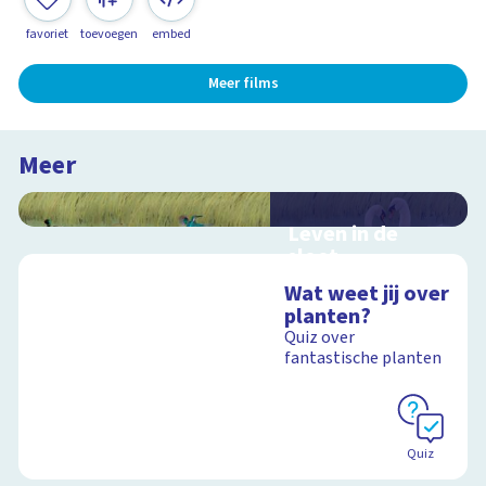
favoriet
toevoegen
embed
Meer films
Meer
Leven in de
sloot
Interactieve
Wat weet jij over
schoolplaat over het
planten?
slootleven
Quiz over
fantastische planten
Schoolplaat
Quiz