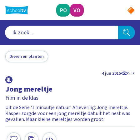
Ga
naar
PO
VO
hoofdinhoud
Dieren en planten
4 jun 2015
5.1k
Jong mereltje
Film in de klas
Uit de Serie '1 minuutje natuur'. Aflevering: Jong mereltje.
Kasper zorgde voor een jong mereltje dat uit het nest was
gevallen. Maar kleine mereltjes worden groot.