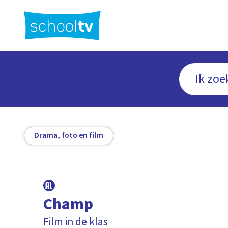
Ga
naar
hoofdinhoud
Drama, foto en film
Champ
Film in de klas