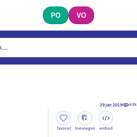
PO
VO
4.8k
29 jan 2019
favoriet
toevoegen
embed