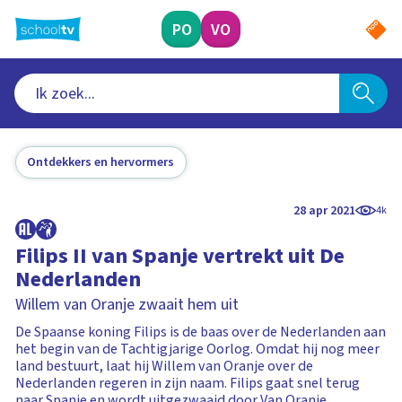
Ga
naar
PO
VO
hoofdinhoud
Ontdekkers en hervormers
28 apr 2021
4k
Filips II van Spanje vertrekt uit De
Nederlanden
Willem van Oranje zwaait hem uit
De Spaanse koning Filips is de baas over de Nederlanden aan
het begin van de Tachtigjarige Oorlog. Omdat hij nog meer
land bestuurt, laat hij Willem van Oranje over de
Nederlanden regeren in zijn naam. Filips gaat snel terug
naar Spanje en wordt uitgezwaaid door Van Oranje.