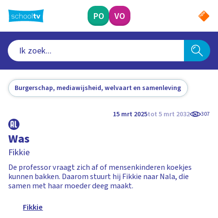
Ga
naar
PO
VO
hoofdinhoud
Burgerschap, mediawijsheid, welvaart en samenleving
15 mrt 2025
tot 5 mrt 2032
307
Was
Fikkie
De professor vraagt zich af of mensenkinderen koekjes
kunnen bakken. Daarom stuurt hij Fikkie naar Nala, die
samen met haar moeder deeg maakt.
Fikkie