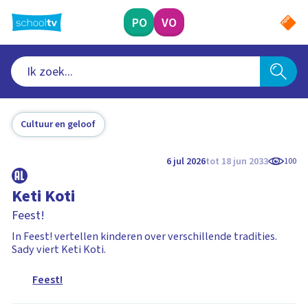
Ga
naar
PO
VO
hoofdinhoud
Cultuur en geloof
6 jul 2026
tot 18 jun 2033
100
Keti Koti
Feest!
In Feest! vertellen kinderen over verschillende tradities.
Sady viert Keti Koti.
Feest!