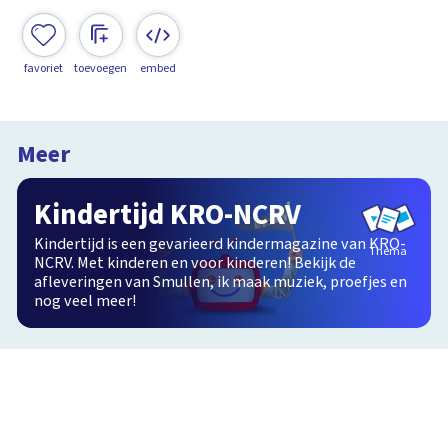
favoriet
toevoegen
embed
Meer
Kindertijd KRO-NCRV
Kindertijd is een gevarieerd kindermagazine van KRO-
Thema
NCRV. Met kinderen en voor kinderen! Bekijk de
afleveringen van Smullen, ik maak muziek, proefjes en
nog veel meer!