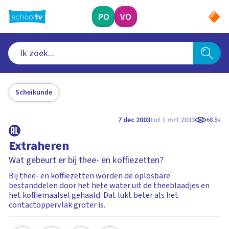
Ga
naar
PO
VO
hoofdinhoud
Scheikunde
7 dec 2003
tot 1 mrt 2033
68.5k
Extraheren
Wat gebeurt er bij thee- en koffiezetten?
Bij thee- en koffiezetten worden de oplosbare
bestanddelen door het hete water uit de theeblaadjes en
het koffiemaalsel gehaald. Dat lukt beter als het
contactoppervlak groter is.