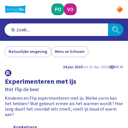
Ga
naar
PO
VO
hoofdinhoud
Natuurlijke omgeving
Mens en lichaam
24 jun 2010
tot 31 dec 2032
53.1k
Experimenteren met ijs
Met Flip de beer
Kinderen en Flip experimenteren met ijs. Welke vorm kan
het hebben? Wat gebeurt ermee als het warmer wordt? Hoe
lang duurt het voordat iets smelt, voelt ijs koud of warm
aan?
Koekeloere