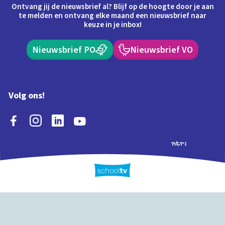
Ontvang jij de nieuwsbrief al? Blijf op de hoogte door je aan
te melden en ontvang elke maand een nieuwsbrief naar
keuze in je inbox!
Nieuwsbrief PO
Nieuwsbrief VO
Volg ons!
Extra's
Schooltv biedt meer
Quiz
Schoolplaat
Tijd