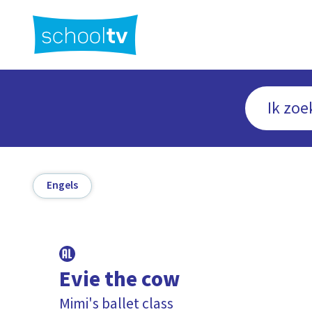
Ga
naar
hoofdinhoud
Engels
Evie the cow
Mimi's ballet class