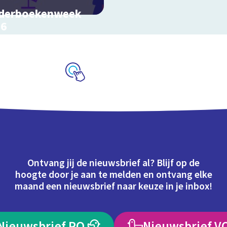
derboekenweek
26
k video's bij de
atitels
Schoolplaat
Ontvang jij de nieuwsbrief al? Blijf op de
hoogte door je aan te melden en ontvang elke
maand een nieuwsbrief naar keuze in je inbox!
Nieuwsbrief PO
Nieuwsbrief V