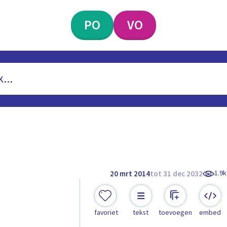
PO
VO
1.9k
20 mrt 2014
tot 31 dec 2032
favoriet
tekst
toevoegen
embed