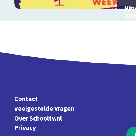
Kin
20
Bekij
them
Contact
Veelgestelde vragen
Over Schooltv.nl
Privacy