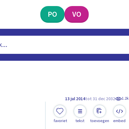
PO
VO
1.2k
13 jul 2014
tot 31 dec 2032
favoriet
tekst
toevoegen
embed