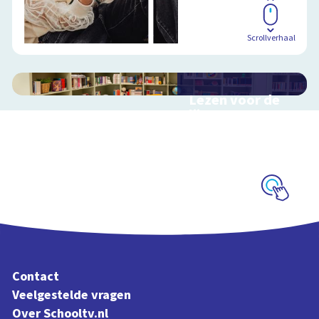
Scrollverhaal
Lezen voor de
lijst
Hulp bij het
uitzoeken van een
boek voor de leeslijst
Schoolplaat
Contact
Veelgestelde vragen
Over Schooltv.nl