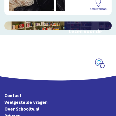
Scrollverhaal
Lezen voor de
lijst
Hulp bij het
uitzoeken van een
boek voor de leeslijst
Schoolplaat
Contact
Veelgestelde vragen
Over Schooltv.nl
Privacy