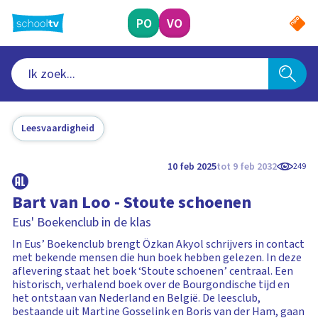
Ga
naar
PO
VO
hoofdinhoud
Leesvaardigheid
10 feb 2025
tot 9 feb 2032
249
Bart van Loo - Stoute schoenen
Eus' Boekenclub in de klas
In Eus’ Boekenclub brengt Özkan Akyol schrijvers in contact
met bekende mensen die hun boek hebben gelezen. In deze
aflevering staat het boek ‘Stoute schoenen’ centraal. Een
historisch, verhalend boek over de Bourgondische tijd en
het ontstaan van Nederland en België. De leesclub,
bestaande uit Martine Gosselink en Boris van der Ham, gaan