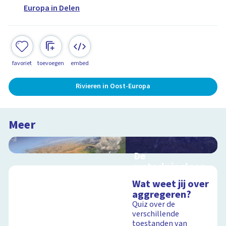
Europa in Delen
favoriet
toevoegen
embed
Rivieren in Oost-Europa
Meer
De
waterkringloop
Interactieve
Wat weet jij over
schoolplaat over de
aggregeren?
cyclus van water op
Quiz over de
aarde
verschillende
toestanden van