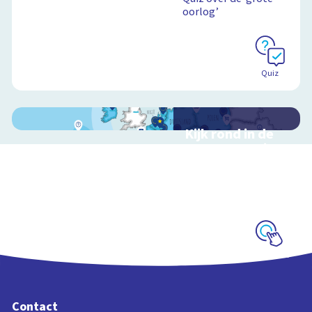
oorlog’
Quiz
Kijk rond in de
Europese Unie
Interactieve
schoolplaat over de
Europese Unie en wat
jij hiervan merkt
Schoolplaat
Contact