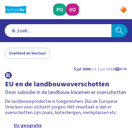
Ga
naar
PO
VO
hoofdinhoud
Overheid en bestuur
5 jul 2006
tot 1 jul 2033
8.8k
EU en de landbouwoverschotten
Door subsidie in de landbouw kwamen er overschotten
De landbouwproductie is toegenomen. Dus de Europese
Unie kon voor zichzelf zorgen. Het resultaat is dat er
overschotten zijn zoals, boterbergen, melkplassen etc.
EU-geografie