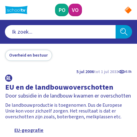
Ga
naar
PO
VO
hoofdinhoud
Overheid en bestuur
5 jul 2006
tot 1 jul 2033
8.8k
EU en de landbouwoverschotten
Door subsidie in de landbouw kwamen er overschotten
De landbouwproductie is toegenomen. Dus de Europese
Unie kon voor zichzelf zorgen. Het resultaat is dat er
overschotten zijn zoals, boterbergen, melkplassen etc.
EU-geografie