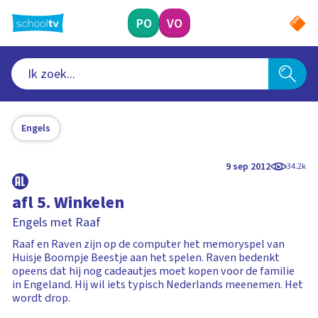
Ga
naar
PO
VO
hoofdinhoud
Engels
9 sep 2012
34.2k
afl 5. Winkelen
Engels met Raaf
Raaf en Raven zijn op de computer het memoryspel van
Huisje Boompje Beestje aan het spelen. Raven bedenkt
opeens dat hij nog cadeautjes moet kopen voor de familie
in Engeland. Hij wil iets typisch Nederlands meenemen. Het
wordt drop.