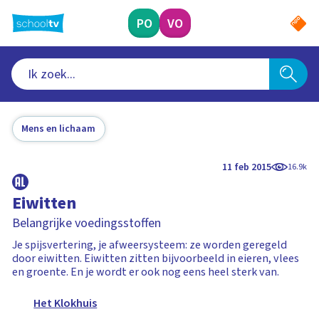
Ga
naar
PO
VO
hoofdinhoud
Mens en lichaam
11 feb 2015
16.9k
Eiwitten
Belangrijke voedingsstoffen
Je spijsvertering, je afweersysteem: ze worden geregeld
door eiwitten. Eiwitten zitten bijvoorbeeld in eieren, vlees
en groente. En je wordt er ook nog eens heel sterk van.
Het Klokhuis