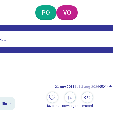
PO
VO
23.4k
21 nov 2011
tot 8 aug 2026
ffline.
favoriet
toevoegen
embed