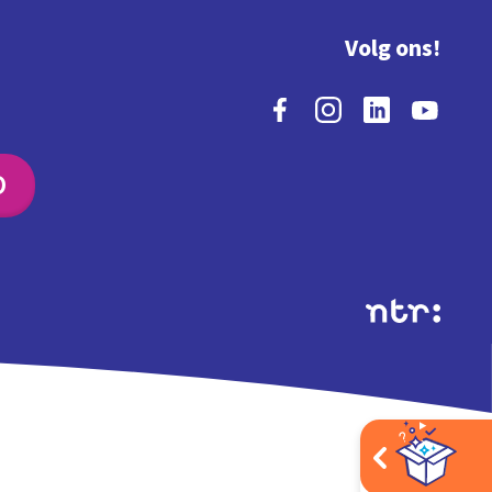
Volg ons!
O
Extra's