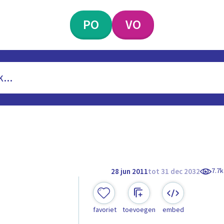
PO
VO
7.7k
28 jun 2011
tot 31 dec 2032
favoriet
toevoegen
embed