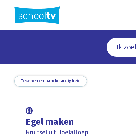
Ga
naar
hoofdinhoud
Tekenen en handvaardigheid
Egel maken
Knutsel uit HoelaHoep