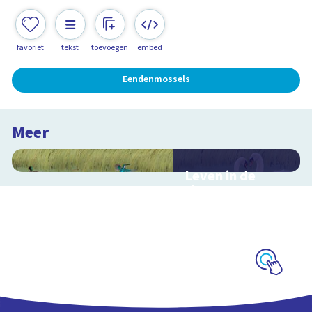
favoriet
tekst
toevoegen
embed
Eendenmossels
Meer
Leven in de
sloot
Interactieve
schoolplaat over het
slootleven
Schoolplaat