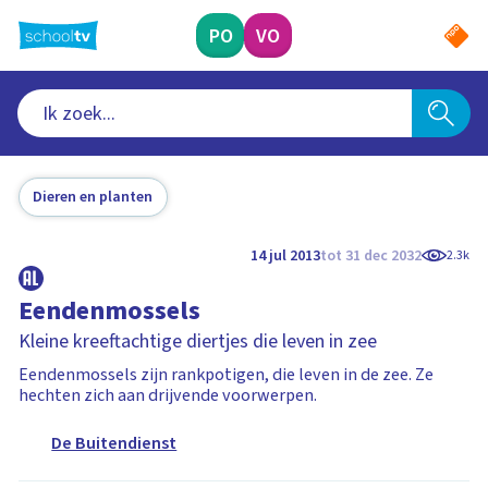
Ga
naar
PO
VO
hoofdinhoud
Dieren en planten
14 jul 2013
tot 31 dec 2032
2.3k
Eendenmossels
Kleine kreeftachtige diertjes die leven in zee
Eendenmossels zijn rankpotigen, die leven in de zee. Ze
hechten zich aan drijvende voorwerpen.
De Buitendienst