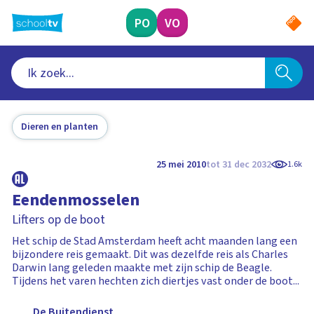
Ga
naar
PO
VO
hoofdinhoud
Dieren en planten
25 mei 2010
tot 31 dec 2032
1.6k
Eendenmosselen
Lifters op de boot
Het schip de Stad Amsterdam heeft acht maanden lang een
bijzondere reis gemaakt. Dit was dezelfde reis als Charles
Darwin lang geleden maakte met zijn schip de Beagle.
Tijdens het varen hechten zich diertjes vast onder de boot...
De Buitendienst