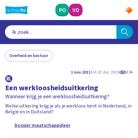
Ga
naar
PO
VO
hoofdinhoud
Overheid en bestuur
1 nov 2011
tot 31 dec 2032
3.5k
Een werkloosheidsuitkering
Wanneer krijg je een werkloosheidsuitkering?
Welke uitkering krijg je als je werkloos bent in Nederland, in
België en in Duitsland?
Dossier maatschappijleer