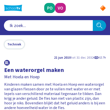
Ga
naar
PO
VO
hoofdinhoud
Techniek
21 jun 2010
tot 31 dec 2032
12.7k
Een waterorgel maken
Met Hoela en Hoep
Kinderen maken samen met Hoela en Hoep een waterorgel
van glazen flessen door ze te vullen met water en er met
lepels van verschillend materiaal tegenaan te tikken. Dan
krijg je ander geluid. De fles kan niet van plastic zijn, dan
hoor je niks. Bovendien blijkt dat het geluid anders is bij een
andere hoeveelheid water in de fles.