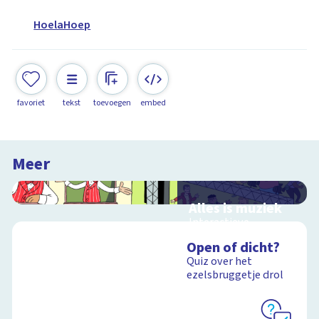
HoelaHoep
favoriet
tekst
toevoegen
embed
Meer
Alles is muziek
Interactieve
schoolplaat over
Open of dicht?
muziekinstrumenten
Quiz over het
en muziekstijlen
ezelsbruggetje drol
Schoolplaat