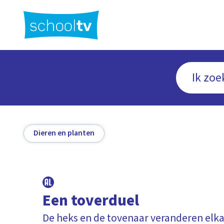
Ga
naar
hoofdinhoud
Dieren en planten
Een toverduel
De heks en de tovenaar veranderen elk