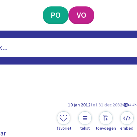
PO
VO
5.5k
10 jan 2012
tot 31 dec 2032
favoriet
tekst
toevoegen
embed
aar