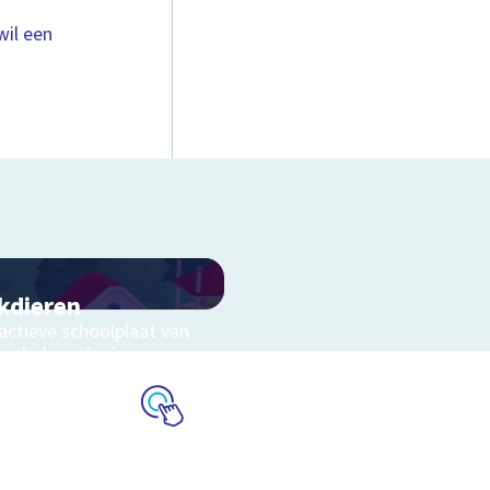
wil een
kdieren
ractieve schoolplaat van
kinderboerderij
Schoolplaat