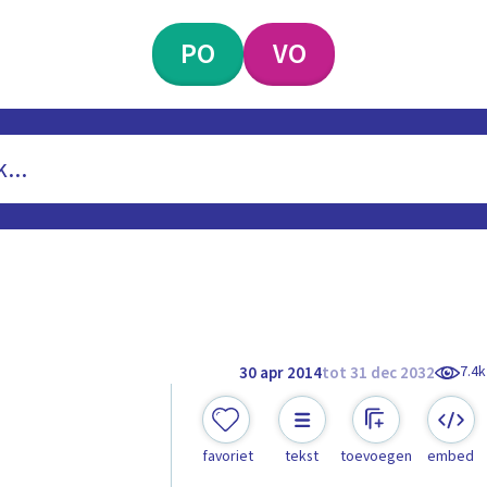
PO
VO
7.4k
30 apr 2014
tot 31 dec 2032
favoriet
tekst
toevoegen
embed