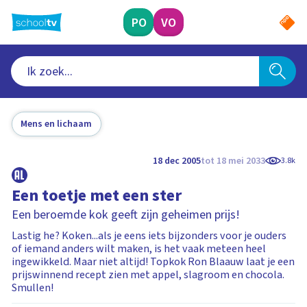
Ga
naar
PO
VO
hoofdinhoud
Mens en lichaam
18 dec 2005
tot 18 mei 2033
3.8k
Een toetje met een ster
Een beroemde kok geeft zijn geheimen prijs!
Lastig he? Koken...als je eens iets bijzonders voor je ouders
of iemand anders wilt maken, is het vaak meteen heel
ingewikkeld. Maar niet altijd! Topkok Ron Blaauw laat je een
prijswinnend recept zien met appel, slagroom en chocola.
Smullen!