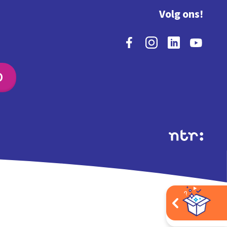
Volg ons!
O
Extra's