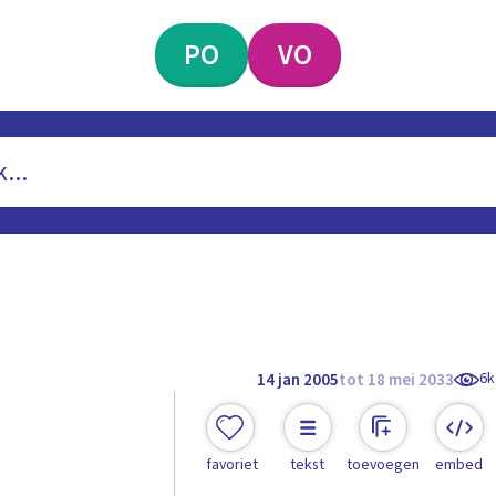
PO
VO
6k
14 jan 2005
tot 18 mei 2033
favoriet
tekst
toevoegen
embed