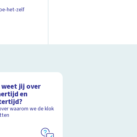
oe-het-zelf
weet jij over
ertijd en
ertijd?
over waarom we de klok
tten