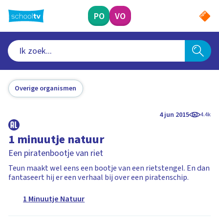
Ga
naar
PO
VO
hoofdinhoud
Overige organismen
4 jun 2015
4.4k
1 minuutje natuur
Een piratenbootje van riet
Teun maakt wel eens een bootje van een rietstengel. En dan
fantaseert hij er een verhaal bij over een piratenschip.
1 Minuutje Natuur