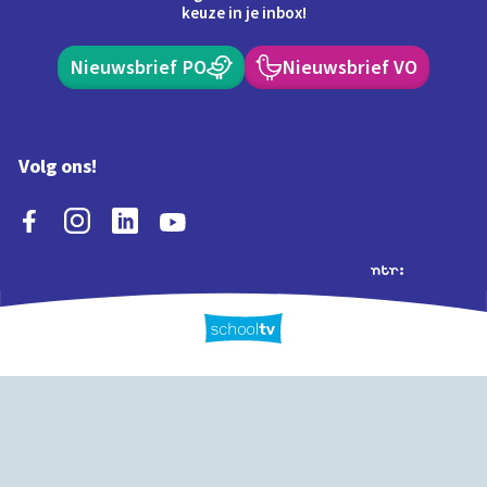
keuze in je inbox!
Nieuwsbrief PO
Nieuwsbrief VO
Volg ons!
Extra's
Schooltv biedt meer
Quiz
Schoolplaat
Tijd
dan video's! Ontdek
onze extra inhoud: