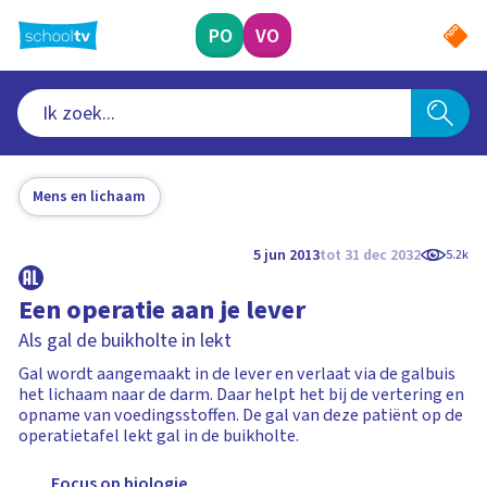
Ga
naar
PO
VO
hoofdinhoud
Mens en lichaam
5 jun 2013
tot 31 dec 2032
5.2k
Een operatie aan je lever
Als gal de buikholte in lekt
Gal wordt aangemaakt in de lever en verlaat via de galbuis
het lichaam naar de darm. Daar helpt het bij de vertering en
opname van voedingsstoffen. De gal van deze patiënt op de
operatietafel lekt gal in de buikholte.
Focus op biologie