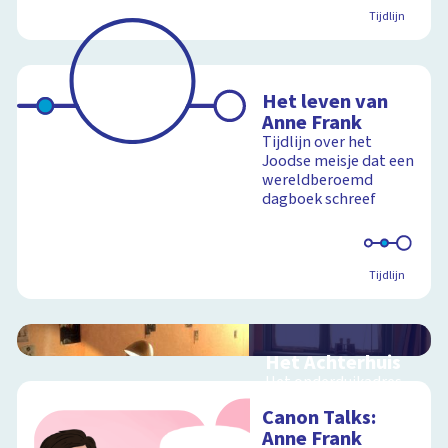
Tijdlijn
Het leven van
Anne Frank
Tijdlijn over het
Joodse meisje dat een
wereldberoemd
dagboek schreef
Tijdlijn
Het Achterhuis
Het onderduikadres
van Anne Frank in 360
Canon Talks:
graden
Anne Frank