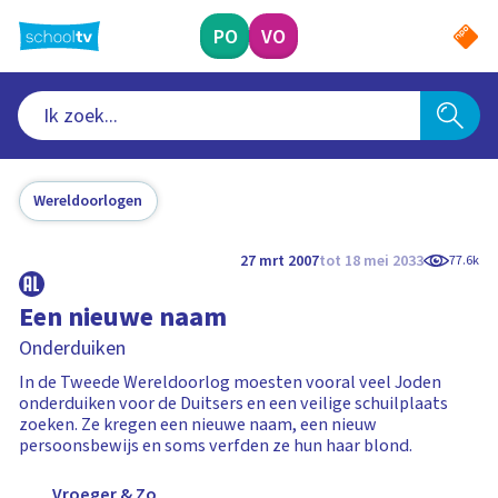
Ga
naar
PO
VO
hoofdinhoud
Wereldoorlogen
27 mrt 2007
tot 18 mei 2033
77.6k
Een nieuwe naam
Onderduiken
In de Tweede Wereldoorlog moesten vooral veel Joden
onderduiken voor de Duitsers en een veilige schuilplaats
zoeken. Ze kregen een nieuwe naam, een nieuw
persoonsbewijs en soms verfden ze hun haar blond.
Vroeger & Zo